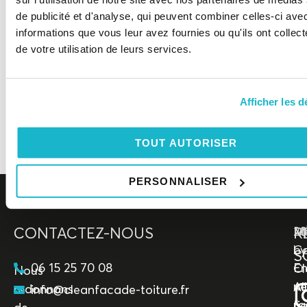
de publicité et d'analyse, qui peuvent combiner celles-ci ave
informations que vous leur avez fournies ou qu'ils ont collect
de votre utilisation de leurs services.
Afficher les d
ENVOYER
TOUT AUTORISER
PERSONNALISER
CONTACTEZ-NOUS
R
M
20
M
Co
by
S
06 15 25 70 08
En
Cl
Nous
ne
All
redonnons
info@cleanfacade-toiture.fr
fa
ri