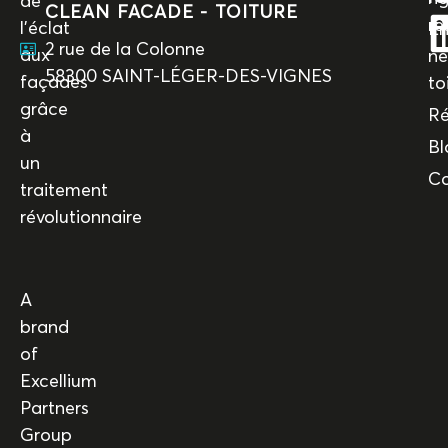
de
CLEAN FACADE - TOITURE
re
l’éclat
En
2 rue de la Colonne
aux
ne
58300 SAINT-LÉGER-DES-VIGNES
façades
to
grâce
Ré
à
Bl
un
Co
traitement
révolutionnaire
A
brand
of
Excellium
Partners
Group