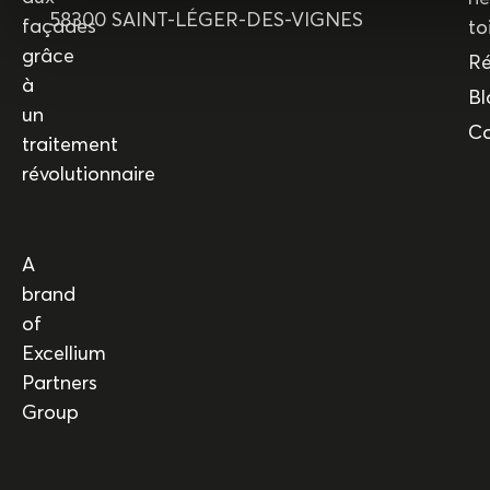
58300 SAINT-LÉGER-DES-VIGNES
façades
to
grâce
Ré
à
Bl
un
Co
traitement
révolutionnaire
A
brand
of
Excellium
Partners
Group