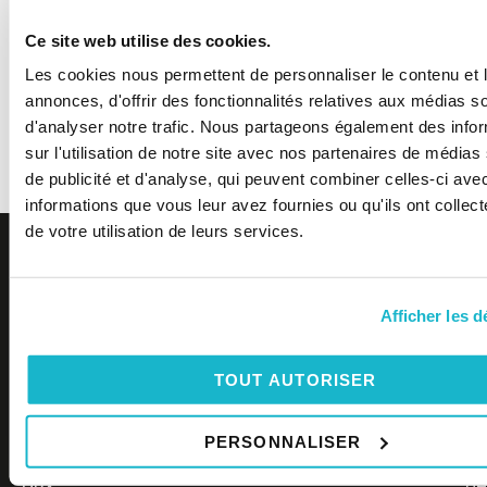
Ce site web utilise des cookies.
Les cookies nous permettent de personnaliser le contenu et 
annonces, d'offrir des fonctionnalités relatives aux médias s
d'analyser notre trafic. Nous partageons également des info
ENVOYER
sur l'utilisation de notre site avec nos partenaires de médias
de publicité et d'analyse, qui peuvent combiner celles-ci ave
informations que vous leur avez fournies ou qu'ils ont collect
de votre utilisation de leurs services.
CONTACTEZ-NOUS
R
M
20
M
Afficher les d
Co
by
S
06 15 25 70 08
En
Cl
Nous
TOUT AUTORISER
ne
All
redonnons
info@cleanfacade-toiture.fr
fa
ri
de
CLEAN FACADE - TOITURE
PERSONNALISER
re
l’éclat
En
2 rue de la Colonne
aux
ne