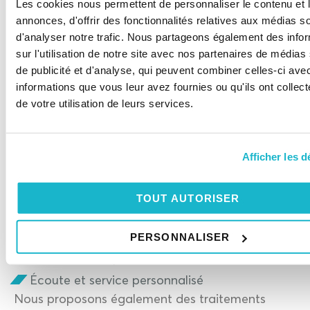
Les cookies nous permettent de personnaliser le contenu et 
toiture
vous évite souvent des coûts de
annonces, d'offrir des fonctionnalités relatives aux médias s
réparations inutiles par la suite. Les traitements
d'analyser notre trafic. Nous partageons également des info
mis au point par CLEAN-FACADE sont les seuls
sur l'utilisation de notre site avec nos partenaires de médias
sur le marché capable d’
éradiquer les
de publicité et d'analyse, qui peuvent combiner celles-ci ave
informations que vous leur avez fournies ou qu'ils ont collect
infestations à leur source
, garantissant une
de votre utilisation de leurs services.
protection optimale à long terme.
Découvrez les avantages du service CLEAN-
FACADE :
Afficher les d
Expertise et savoir-faire de nos spécialistes
Devis et diagnostic gratuits
TOUT AUTORISER
Traitement innovant et durable
Élimination efficace des impuretés
PERSONNALISER
Intervention rapide
Écoute et service personnalisé
Nous proposons également des traitements