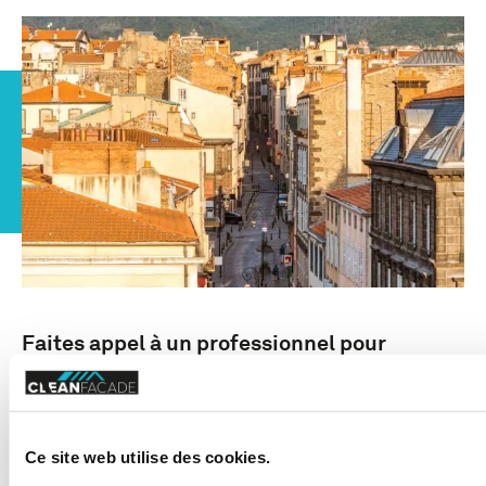
Faites appel à un professionnel pour
nettoyer vos toits et panneaux solaires
TOITURE SAINE ET
TOUCHE D’ÉCLAT
Ce site web utilise des cookies.
Opter pour le
nettoyage professionnel de votre