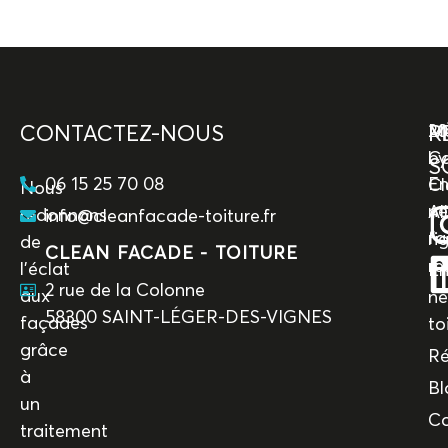
CONTACTEZ-NOUS
R
M
20
M
Co
by
S
06 15 25 70 08
En
Cl
Nous
ne
All
redonnons
info@cleanfacade-toiture.fr
fa
ri
de
CLEAN FACADE - TOITURE
re
l’éclat
En
2 rue de la Colonne
aux
ne
58300 SAINT-LÉGER-DES-VIGNES
façades
to
grâce
Ré
à
Bl
un
Co
traitement