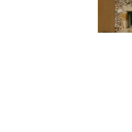
ABLE DES
TRE MAISON OU
NTLUÇON
nnovant de CLEAN-
t de vos surfaces
 recevoir un devis
t ? Notre équipe se