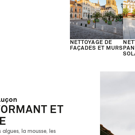
NETTOYAGE DE
NET
FAÇADES ET MURS
PAN
SOL
luçon
FORMANT ET
E
s algues
,
la mousse
,
les