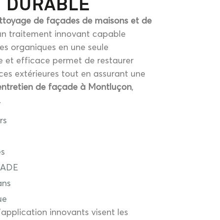
T DURABLE
ettoyage de façades de maisons et de
un traitement innovant capable
res organiques en une seule
 et efficace permet de restaurer
ces extérieures tout en assurant une
entretien de façade à Montluçon
,
.
rs
es
CADE
ans
ue
application innovants visent les