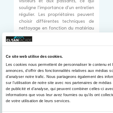
visiteurs et aux passants, ce qui
souligne l’importance d’un entretien
régulier. Les propriétaires peuvent
choisir différentes techniques de
nettoyage en fonction du matériau
et des salissures à éliminer.
Il est essentiel de prendre en
compte plusieurs facteurs lors du
Ce site web utilise des cookies.
nettoyage d’une façade :
Les cookies nous permettent de personnaliser le contenu et 
Sécurité
: Assurez-vous que
annonces, d'offrir des fonctionnalités relatives aux médias s
toutes les précautions sont
d'analyser notre trafic. Nous partageons également des info
prises pour éviter tout
sur l'utilisation de notre site avec nos partenaires de médias
de publicité et d'analyse, qui peuvent combiner celles-ci ave
accident pendant le
informations que vous leur avez fournies ou qu'ils ont collect
traitement.
de votre utilisation de leurs services.
Environnement
: Optez pour
des méthodes et produits qui