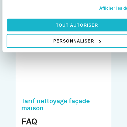
minimisent l’impact sur
Afficher les d
l’environnement.
Esthétique
: Choisissez une
TOUT AUTORISER
méthode qui préserve ou
améliore l’aspect visuel de
PERSONNALISER
votre logement.
Tarif nettoyage façade
maison
FAQ