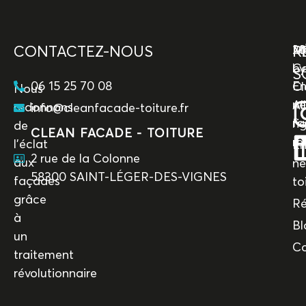
CONTACTEZ-NOUS
R
M
20
M
Co
by
S
06 15 25 70 08
En
Cl
Nous
ne
All
redonnons
info@cleanfacade-toiture.fr
fa
ri
de
CLEAN FACADE - TOITURE
re
l’éclat
En
2 rue de la Colonne
aux
ne
58300 SAINT-LÉGER-DES-VIGNES
façades
to
grâce
Ré
à
Bl
un
Co
traitement
révolutionnaire